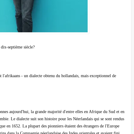
 dix-septième siècle?
 l'afrikaans - un dialecte obtenu du hollandais, mais exceptionnel de
nnes aujourd'hui, la grande majorité d'entre elles en Afrique du Sud et en
ie. Le dialecte suit son histoire pour les Néerlandais qui se sont rendus
ue en 1652. La plupart des pionniers étaient des étrangers de l'Europe
rins dans la Compagnie néerlandaise des Indes orientales et avaient fini