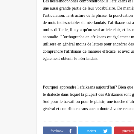
Les néerlandophones comprendront-ils l'afrikaans et l'
une aussi grande partie de leur vocabulaire. De manièr
l'articulation, la structure de la phrase, la ponctuati
de mots indissociables du néerlandais, l'afrikaans est
moins difficile; il n'y a qu'un seul article clair, et 
anomalie. L'orthographe en afrikaans est également mo
utilisera en général moins de lettres pour encadrer de
comprendre l'afrikaans de manière efficace, et avec un
également obtenir le néerlandais.
Pourquoi apprendre l'afrikaans aujourd'hui? Bien que
le dialecte dans lequel la plupart des Afrikaners son
Sud pour le travail ou pour le plaisir, une touche d’a
général et contribuera sans aucun doute à votre renc
facebook
twitter
pinteres