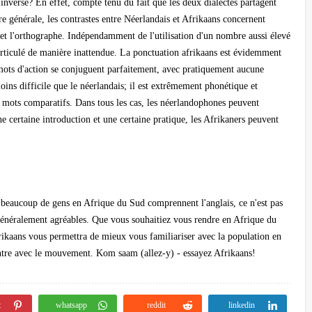
inverse? En effet, compte tenu du fait que les deux dialectes partagent
e générale, les contrastes entre Néerlandais et Afrikaans concernent
on et l'orthographe. Indépendamment de l'utilisation d'un nombre aussi élevé
 articulé de manière inattendue. La ponctuation afrikaans est évidemment
les mots d'action se conjuguent parfaitement, avec pratiquement aucune
ins difficile que le néerlandais; il est extrêmement phonétique et
s mots comparatifs. Dans tous les cas, les néerlandophones peuvent
e certaine introduction et une certaine pratique, les Afrikaners peuvent
 beaucoup de gens en Afrique du Sud comprennent l'anglais, ce n'est pas
t généralement agréables. Que vous souhaitiez vous rendre en Afrique du
frikaans vous permettra de mieux vous familiariser avec la population en
ontre avec le mouvement. Kom saam (allez-y) - essayez Afrikaans!
t
whatsapp
reddit
linkedin