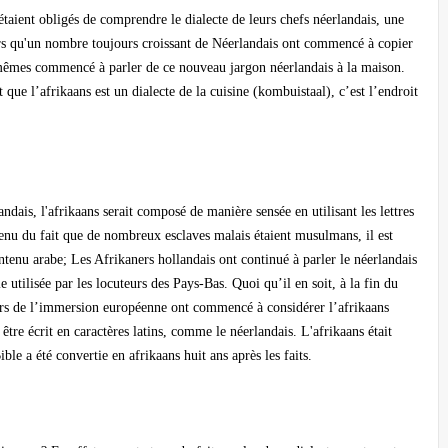
étaient obligés de comprendre le dialecte de leurs chefs néerlandais, une
ors qu'un nombre toujours croissant de Néerlandais ont commencé à copier
x-mêmes commencé à parler de ce nouveau jargon néerlandais à la maison.
t que l’afrikaans est un dialecte de la cuisine (kombuistaal), c’est l’endroit
dais, l'afrikaans serait composé de manière sensée en utilisant les lettres
tenu du fait que de nombreux esclaves malais étaient musulmans, il est
contenu arabe; Les Afrikaners hollandais ont continué à parler le néerlandais
e utilisée par les locuteurs des Pays-Bas. Quoi qu’il en soit, à la fin du
ers de l’immersion européenne ont commencé à considérer l’afrikaans
tre écrit en caractères latins, comme le néerlandais. L'afrikaans était
le a été convertie en afrikaans huit ans après les faits.