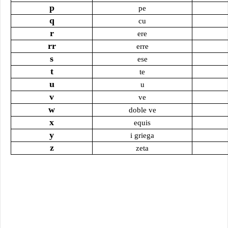
p
pe
q
cu
r
ere
rr
erre
s
ese
t
te
u
u
v
ve
w
doble ve
x
equis
y
i griega
z
zeta