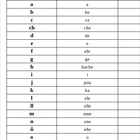
a
a
b
be
c
ce
ch
che
d
de
e
e
f
efe
g
ge
h
hache
i
i
j
jota
k
ka
l
ele
ll
elle
m
eme
n
ene
ñ
eñe
o
o