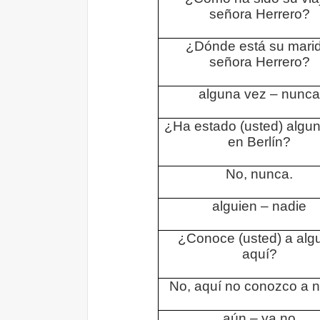
señora Herrero?
¿Dónde está su marid
señora Herrero?
alguna vez – nunca
¿Ha estado (usted) algu
en Berlín?
No, nunca.
alguien – nadie
¿Conoce (usted) a alg
aquí?
No, aquí no conozco a n
aún – ya no