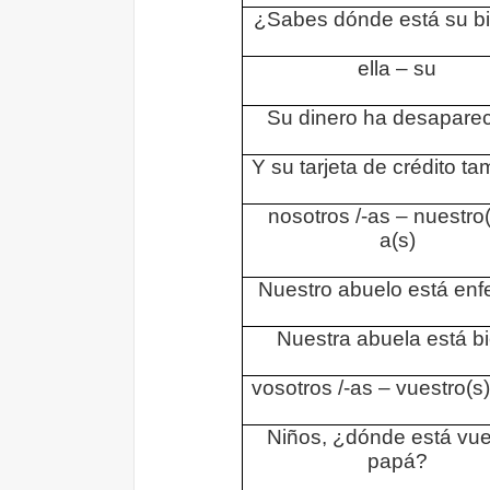
¿Sabes dónde está su bi
ella – su
Su dinero ha desaparec
Y su tarjeta de crédito ta
nosotros /-as – nuestro(
a(s)
Nuestro abuelo está enf
Nuestra abuela está bi
vosotros /-as – vuestro(s) 
Niños, ¿dónde está vue
papá?