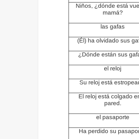
Niños, ¿dónde está vue
mamá?
las gafas
(Él) ha olvidado sus ga
¿Dónde están sus gaf
el reloj
Su reloj está estropea
El reloj está colgado e
pared.
el pasaporte
Ha perdido su pasapor