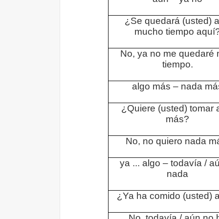
¿Se quedará (usted) 
mucho tiempo aquí
No, ya no me quedaré
tiempo.
algo más – nada má
¿Quiere (usted) tomar 
más?
No, no quiero nada m
ya ... algo – todavía / aú
nada
¿Ya ha comido (usted) 
No, todavía / aún no 