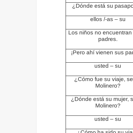
¿Dónde está su pasapo
ellos /-as – su
Los niños no encuentran
padres.
¡Pero ahí vienen sus pa
usted – su
¿Cómo fue su viaje, s
Molinero?
¿Dónde está su mujer, 
Molinero?
usted – su
¿Cómo ha sido su via