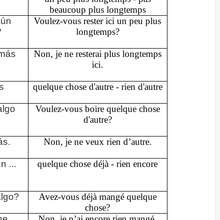
beaucoup plus longtemps
aún
Voulez-vous rester ici un peu plus
?
longtemps?
 más
Non, je ne resterai plus longtemps
ici.
s
quelque chose d'autre - rien d'autre
algo
Voulez-vous boire quelque chose
d'autre?
ás.
Non, je ne veux rien d’autre.
n ...
quelque chose déjà - rien encore
algo?
Avez-vous déjà mangé quelque
chose?
he
Non, je n’ai encore rien mangé.