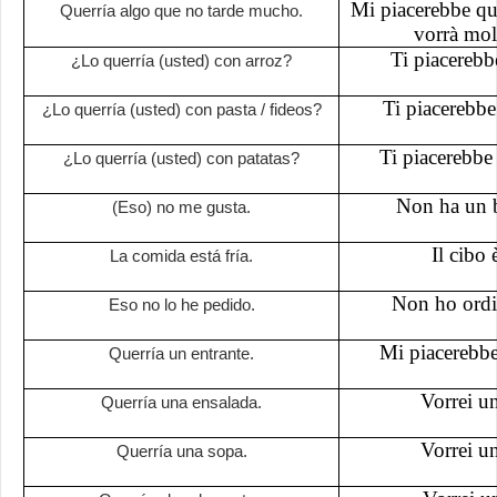
Mi piacerebbe qu
Querría algo que no tarde mucho.
vorrà mol
Ti piacerebbe
¿Lo querría (usted) con arroz?
Ti piacerebbe
¿Lo querría (usted) con pasta / fideos?
Ti piacerebbe 
¿Lo querría (usted) con patatas?
Non ha un 
(Eso) no me gusta.
Il cibo 
La comida está fría.
Non ho ordi
Eso no lo he pedido.
Mi piacerebbe
Querría un entrante.
Vorrei un
Querría una ensalada.
Vorrei u
Querría una sopa.