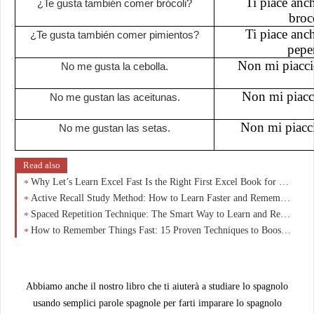
Ti piace anc
¿Te gusta también comer brócoli?
broc
Ti piace anc
¿Te gusta también comer pimientos?
pepe
Non mi piaccio
No me gusta la cebolla.
Non mi piacci
No me gustan las aceitunas.
Non mi piacci
No me gustan las setas.
Read also
Why Let’s Learn Excel Fast Is the Right First Excel Book for Beginners
Active Recall Study Method: How to Learn Faster and Remember More
Spaced Repetition Technique: The Smart Way to Learn and Remember More
How to Remember Things Fast: 15 Proven Techniques to Boost Memory and Learning
Abbiamo anche il nostro libro che ti aiuterà a studiare lo spagnolo
usando semplici parole spagnole per farti imparare lo spagnolo