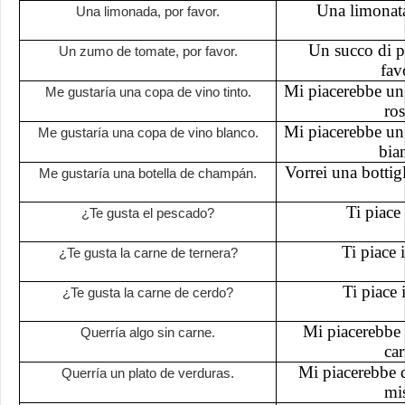
Una limonata
Una limonada, por favor.
Un succo di 
Un zumo de tomate, por favor.
fav
Mi piacerebbe un 
Me gustaría una copa de vino tinto.
ros
Mi piacerebbe un 
Me gustaría una copa de vino blanco.
bia
Vorrei una bottig
Me gustaría una botella de champán.
Ti piace 
¿Te gusta el pescado?
Ti piace 
¿Te gusta la carne de ternera?
Ti piace 
¿Te gusta la carne de cerdo?
Mi piacerebbe 
Querría algo sin carne.
car
Mi piacerebbe 
Querría un plato de verduras.
mis