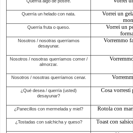
Vorrei un
Querría algo de postre.
Vorrei un gel
Querría un helado con nata.
mont
Vorrei un po
Querría fruta o queso.
forma
Vorremmo far
Nosotros / nosotras querríamos
desayunar.
Vorremmo 
Nosotros / nosotras querríamos comer /
almorzar.
Vorremmo
Nosotros / nosotras querríamos cenar.
Cosa vorresti 
¿Qué desea / querría (usted)
desayunar?
Rotola con marm
¿Panecillos con mermelada y miel?
Toast con salsic
¿Tostadas con salchicha y queso?