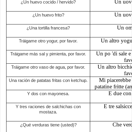
Un uov
¿Un huevo cocido / hervido?
Un uovo
¿Un huevo frito?
Un ome
¿Una tortilla francesa?
Un altro yogur
Tráigame otro yogur, por favor.
Un po 'di sale e
Tráigame más sal y pimienta, por favor.
fav
Un altro bicchi
Tráigame otro vaso de agua, por favor.
fav
Mi piacerebbe p
Una ración de patatas fritas con ketchup.
patatine fritte (
E due con
Y dos con mayonesa.
E tre salsicc
Y tres raciones de salchichas con
mostaza.
Che verd
¿Qué verduras tiene (usted)?