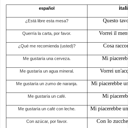
ital
español
Questo tavo
¿Está libre esta mesa?
Vorrei il men
Querría la carta, por favor.
Cosa racco
¿Qué me recomienda (usted)?
Mi piacereb
Me gustaría una cerveza.
Vorrei un'ac
Me gustaría un agua mineral.
Mi piacerebbe un
Me gustaría un zumo de naranja.
Mi piacereb
Me gustaría un café.
Mi piacerebbe un c
Me gustaría un café con leche.
Con lo zuccher
Con azúcar, por favor.