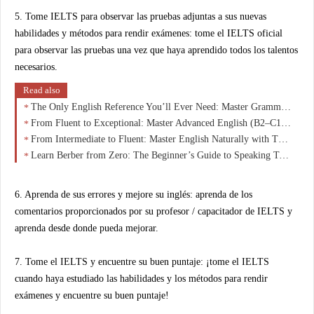
5. Tome IELTS para observar las pruebas adjuntas a sus nuevas
habilidades y métodos para rendir exámenes: tome el IELTS oficial
para observar las pruebas una vez que haya aprendido todos los talentos
necesarios.
Read also
The Only English Reference You’ll Ever Need: Master Grammar, Vocabulary & Fluency from A1 to C1
From Fluent to Exceptional: Master Advanced English (B2–C1) and Speak Like a Native
From Intermediate to Fluent: Master English Naturally with This B1–B2 Breakthrough Guide
Learn Berber from Zero: The Beginner’s Guide to Speaking Tamazight with Confidence
6. Aprenda de sus errores y mejore su inglés: aprenda de los
comentarios proporcionados por su profesor / capacitador de IELTS y
aprenda desde donde pueda mejorar.
7. Tome el IELTS y encuentre su buen puntaje: ¡tome el IELTS
cuando haya estudiado las habilidades y los métodos para rendir
exámenes y encuentre su buen puntaje!