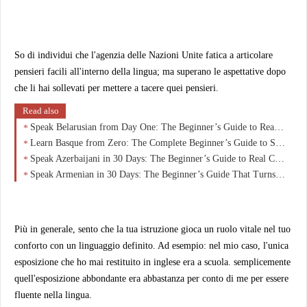
So di individui che l'agenzia delle Nazioni Unite fatica a articolare
pensieri facili all'interno della lingua; ma superano le aspettative dopo
che li hai sollevati per mettere a tacere quei pensieri.
Read also
Speak Belarusian from Day One: The Beginner’s Guide to Real Conversations in 30 Days
Learn Basque from Zero: The Complete Beginner’s Guide to Speaking Euskara with Confidence
Speak Azerbaijani in 30 Days: The Beginner’s Guide to Real Conversations (No Grammar Overload)
Speak Armenian in 30 Days: The Beginner’s Guide That Turns Zero Knowledge Into Real Conversations
Più in generale, sento che la tua istruzione gioca un ruolo vitale nel tuo
conforto con un linguaggio definito. Ad esempio: nel mio caso, l'unica
esposizione che ho mai restituito in inglese era a scuola. semplicemente
quell'esposizione abbondante era abbastanza per conto di me per essere
fluente nella lingua.