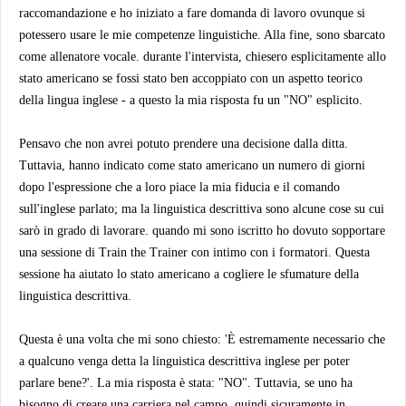
raccomandazione e ho iniziato a fare domanda di lavoro ovunque si
potessero usare le mie competenze linguistiche. Alla fine, sono sbarcato
come allenatore vocale. durante l'intervista, chiesero esplicitamente allo
stato americano se fossi stato ben accoppiato con un aspetto teorico
della lingua inglese - a questo la mia risposta fu un "NO" esplicito.
Pensavo che non avrei potuto prendere una decisione dalla ditta.
Tuttavia, hanno indicato come stato americano un numero di giorni
dopo l'espressione che a loro piace la mia fiducia e il comando
sull'inglese parlato; ma la linguistica descrittiva sono alcune cose su cui
sarò in grado di lavorare. quando mi sono iscritto ho dovuto sopportare
una sessione di Train the Trainer con intimo con i formatori. Questa
sessione ha aiutato lo stato americano a cogliere le sfumature della
linguistica descrittiva.
Questa è una volta che mi sono chiesto: 'È estremamente necessario che
a qualcuno venga detta la linguistica descrittiva inglese per poter
parlare bene?'. La mia risposta è stata: "NO". Tuttavia, se uno ha
bisogno di creare una carriera nel campo, quindi sicuramente in