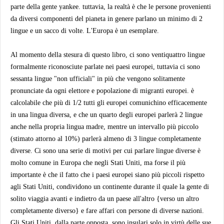
parte della gente yankee. tuttavia, la realtà è che le persone provenienti
da diversi componenti del pianeta in genere parlano un minimo di 2
lingue e un sacco di volte. L'Europa è un esemplare.
Al momento della stesura di questo libro, ci sono ventiquattro lingue
formalmente riconosciute parlate nei paesi europei, tuttavia ci sono
sessanta lingue "non ufficiali" in più che vengono solitamente
pronunciate da ogni elettore e popolazione di migranti europei. è
calcolabile che più di 1/2 tutti gli europei comunichino efficacemente
in una lingua diversa, e che un quarto degli europei parlerà 2 lingue
anche nella propria lingua madre, mentre un intervallo più piccolo
(stimato attorno al 10%) parlerà almeno di 3 lingue completamente
diverse. Ci sono una serie di motivi per cui parlare lingue diverse è
molto comune in Europa che negli Stati Uniti, ma forse il più
importante è che il fatto che i paesi europei siano più piccoli rispetto
agli Stati Uniti, condividono un continente durante il quale la gente di
solito viaggia avanti e indietro da un paese all'altro {verso un altro
completamente diverso} e fare affari con persone di diverse nazioni.
Gli Stati Uniti, dalla parte opposta, sono insulari solo in virtù delle sue