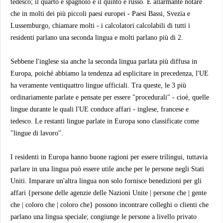
tedesco; il quarto è spagnolo e il quinto è russo. È allarmante notare
che in molti dei più piccoli paesi europei - Paesi Bassi, Svezia e
Lussemburgo, chiamare molti - i calcolatori calcolabili di tutti i
residenti parlano una seconda lingua e molti parlano più di 2.
Sebbene l'inglese sia anche la seconda lingua parlata più diffusa in
Europa, poiché abbiamo la tendenza ad esplicitare in precedenza, l'UE
ha veramente ventiquattro lingue ufficiali. Tra queste, le 3 più
ordinariamente parlate e pensate per essere "procedurali" - cioè, quelle
lingue durante le quali l'UE conduce affari - inglese, francese e
tedesco. Le restanti lingue parlate in Europa sono classificate come
"lingue di lavoro".
I residenti in Europa hanno buone ragioni per essere trilingui, tuttavia
parlare in una lingua può essere utile anche per le persone negli Stati
Uniti. Imparare un'altra lingua non solo fornisce benedizioni per gli
affari {persone delle agenzie delle Nazioni Unite | persone che | gente
che | coloro che | coloro che} possono incontrare colleghi o clienti che
parlano una lingua speciale; congiunge le persone a livello privato