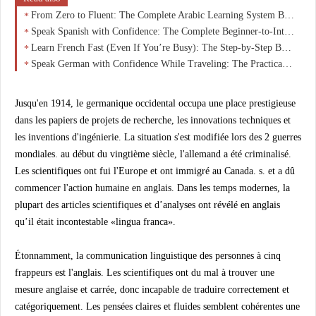
From Zero to Fluent: The Complete Arabic Learning System Beginners Wish They Started With
Speak Spanish with Confidence: The Complete Beginner-to-Intermediate Guide That Actually Works
Learn French Fast (Even If You’re Busy): The Step-by-Step Beginner Course That Actually Works
Speak German with Confidence While Traveling: The Practical Beginner’s Guide You Actually Need
Jusqu'en 1914, le germanique occidental occupa une place prestigieuse
dans les papiers de projets de recherche, les innovations techniques et
les inventions d'ingénierie. La situation s'est modifiée lors des 2 guerres
mondiales. au début du vingtième siècle, l'allemand a été criminalisé.
Les scientifiques ont fui l'Europe et ont immigré au Canada. s. et a dû
commencer l'action humaine en anglais. Dans les temps modernes, la
plupart des articles scientifiques et d’analyses ont révélé en anglais
qu’il était incontestable «lingua franca».
Étonnamment, la communication linguistique des personnes à cinq
frappeurs est l'anglais. Les scientifiques ont du mal à trouver une
mesure anglaise et carrée, donc incapable de traduire correctement et
catégoriquement. Les pensées claires et fluides semblent cohérentes une