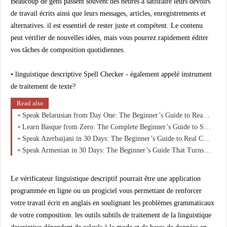
Beaucoup de gens passent souvent des heures à satisfaire leurs devoirs
de travail écrits ainsi que leurs messages, articles, enregistrements et
alternatives. il est essentiel de rester juste et compétent. Le contenu
peut vérifier de nouvelles idées, mais vous pourrez rapidement éditer
vos tâches de composition quotidiennes.
• linguistique descriptive Spell Checker - également appelé instrument
de traitement de texte?
Read also
Speak Belarusian from Day One: The Beginner’s Guide to Real Conversations in 30 Days
Learn Basque from Zero: The Complete Beginner’s Guide to Speaking Euskara with Confidence
Speak Azerbaijani in 30 Days: The Beginner’s Guide to Real Conversations (No Grammar Overload)
Speak Armenian in 30 Days: The Beginner’s Guide That Turns Zero Knowledge Into Real Conversations
Le vérificateur linguistique descriptif pourrait être une application
programmée en ligne ou un progiciel vous permettant de renforcer
votre travail écrit en anglais en soulignant les problèmes grammaticaux
de votre composition. les outils subtils de traitement de la linguistique