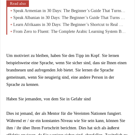
Read also
Speak Armenian in 30 Days: The Beginner’s Guide That Turns Zero Knowledge Into Real Conversations
Speak Albanian in 30 Days: The Beginner’s Guide That Turns Curiosity Into Real Conversations
Learn Afrikaans in 30 Days: The Beginner’s Shortcut to Real Conversations (No Overwhelm)
From Zero to Fluent: The Complete Arabic Learning System Beginners Wish They Started With
Um motiviert zu bleiben, haben Sie den Tipp im Kopf. Sie lernen
beispielsweise eine Sprache, wenn Sie sicher sind, dass sie Ihnen einen
brandneuen und aufregenden Job bietet. Sie lernen die Sprache
gemeinsam, wenn Sie neugierig sind, eine andere Person in der
Sprache zu kennen.
Haben Sie jemanden, von dem Sie in Gefahr sind
Dies ist jemand, der als Mentor für die Vereinten Nationen fungiert.
Während er / sie ein konstantes Niveau wie Sie sein kann, können Sie
ihm / ihr über Ihren Fortschritt berichten. Dies hat sich als äußerst