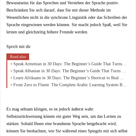
Bewusstseins für das Sprechen und Verstehen der Sprache positiv.
Beschränken Sie sich darauf, dass Sie mit dieser Methode im
Wesentlichen nicht in die synchrone Linguistik oder das Schreiben der
Sprache eingewiesen werden können. Sie macht jedoch Spaß, weil Sie
lernen und gleichzeitig höhere Freunde werden.
Sprich mit dir
Read also
Speak Armenian in 30 Days: The Beginner’s Guide That Turns Zero Knowledge Into Real Conversations
Speak Albanian in 30 Days: The Beginner’s Guide That Turns Curiosity Into Real Conversations
Learn Afrikaans in 30 Days: The Beginner’s Shortcut to Real Conversations (No Overwhelm)
From Zero to Fluent: The Complete Arabic Learning System Beginners Wish They Started With
Es mag seltsam klingen, es ist jedoch äußerst wahr:
Selbstzurückweisung könnte ein guter Weg sein, um das Lernen zu
stärken. Sobald Ihnen eine brandneue Sprache beigebracht wird,
können Sie beobachten, wie Sie während eines Spiegels mit sich selbst